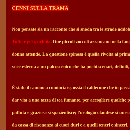
CENNI SULLA TRAMA
Non pensate sia un racconto che si snoda tra le strade addob
Tutto è gelo, nebbia
. Due piccoli zoccoli arrancano nella fan
donna attende. La questione spinosa è quella rivolta al prim
voce esterna a un palcoscenico che ha pochi scenari, definiti, 
È stato il ramino a cominciare, ossia il calderone che in pass
dar vita a una tazza di tea fumante, per accogliere qualche 
paffuta e graziosa si spazientisce; l’orologio olandese si unisc
da cassa di risonanza ai cuori duri e a quelli teneri e sinceri.