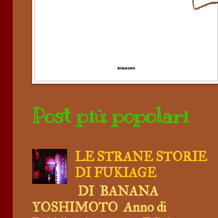
Post più popolari
LE STRANE STORIE
DI FUKIAGE
DI BANANA
YOSHIMOTO Anno di