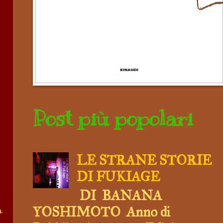
Post più popolari
LE STRANE STORIE
DI FUKIAGE
DI BANANA
YOSHIMOTO Anno di
.