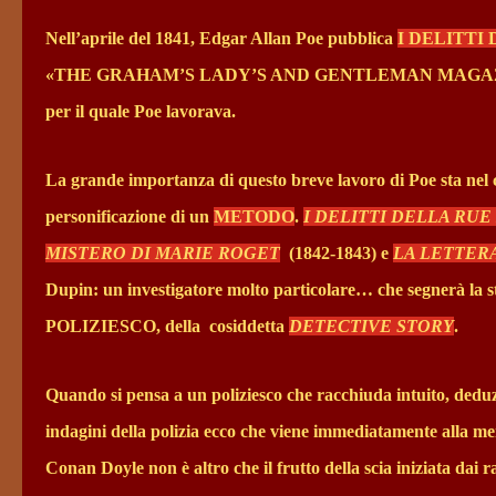
Nell’aprile del 1841, Edgar Allan Poe pubblica
I DELITTI
«THE GRAHAM’S LADY’S AND GENTLEMAN MAGAZINE» di Ph
per il quale Poe lavorava.
La grande importanza di questo breve lavoro di Poe sta nel
personificazione di un
METODO
.
I DELITTI DELLA RU
MISTERO DI MARIE ROGET
(1842-1843) e
LA LETTER
Dupin: un investigatore molto particolare… che segnerà la
POLIZIESCO, della
cosiddetta
DETECTIVE STORY
.
Quando si pensa a un poliziesco che racchiuda intuito, dedu
indagini della polizia ecco che viene immediatamente alla men
Conan Doyle non è altro che il frutto della scia iniziata dai