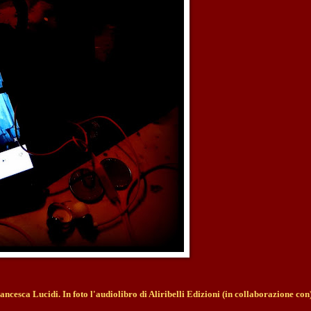
rancesca Lucidi.
In foto l'audiolibro di Aliribelli Edizioni (in collaborazione con)