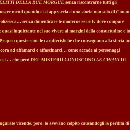
DELITTI DELLA RUE MORGUE
senza riscontrarne tutti gli
nostre menti quando ci si approccia a una storia non solo di Conan
a poliziesca… senza dimenticare le moderne serie tv dove compare
quasi inquietante nel suo vivere ai margini della consuetudine e i
Proprio queste sono le caratteristiche che consegnano alla storia u
ncora ad affamarci e affascinarci… come accade ai personaggi
misteriosi … che però DEL MISTERO CONOSCONO
LE CHIAVI
DI
ugurate vicende, però, lo avevano colpito causandogli la perdita di