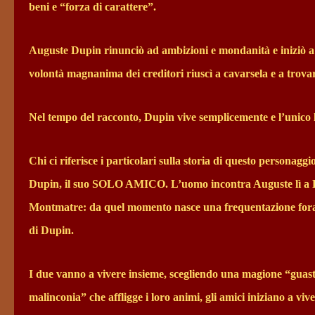
beni e “forza di carattere”.
Auguste Dupin rinunciò ad ambizioni e mondanità e iniziò a 
volontà magnanima dei creditori riuscì a cavarsela e a trovar
Nel tempo del racconto, Dupin vive semplicemente e l’unico 
Chi ci riferisce i particolari sulla storia di questo personaggi
Dupin, il suo SOLO AMICO. L’uomo incontra Auguste lì a Parigi
Montmatre: da quel momento nasce una frequentazione f
di Dupin.
I due vanno a vivere insieme, scegliendo una magione “guasta
malinconia” che affligge i loro animi, gli amici iniziano a viv