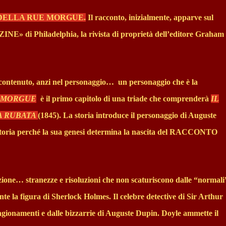
 DELLA RUE MORGUE.
Il racconto, inizialmente, apparve sul
iladelphia, la rivista di proprietà dell’editore Graham
 contenuto, anzi nel personaggio…
un personaggio che è la
E MORGUE
è il primo capitolo di una triade che comprenderà
IL
A RUBATA
(1845). La storia introduce il personaggio di Auguste
 storia perché la sua genesi determina la nascita del RACCONTO
zione… stranezze e risoluzioni che non scaturiscono dalle “normali
te la figura di Sherlock Holmes. Il celebre detective di Sir Arthur
 ragionamenti e dalle bizzarrie di Auguste Dupin. Doyle ammette il