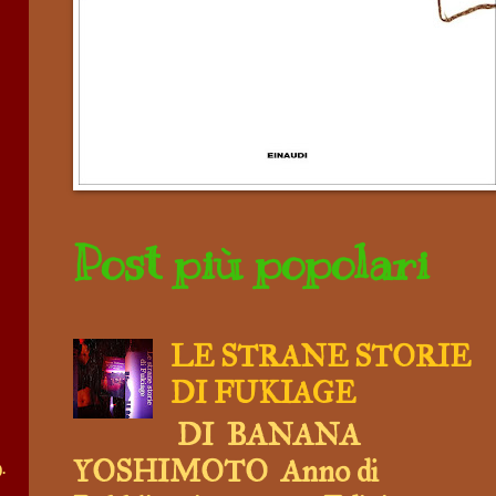
Post più popolari
LE STRANE STORIE
DI FUKIAGE
DI BANANA
YOSHIMOTO Anno di
.