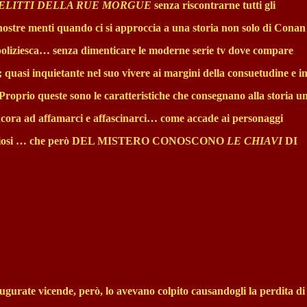
DELITTI DELLA RUE MORGUE
senza riscontrarne tutti gli
nostre menti quando ci si approccia a una storia non solo di Conan
a poliziesca… senza dimenticare le moderne serie tv dove compare
quasi inquietante nel suo vivere ai margini della consuetudine e i
Proprio queste sono le caratteristiche che consegnano alla storia u
ncora ad affamarci e affascinarci… come accade ai personaggi
misteriosi … che però DEL MISTERO CONOSCONO
LE CHIAVI
DI
ugurate vicende, però, lo avevano colpito causandogli la perdita di