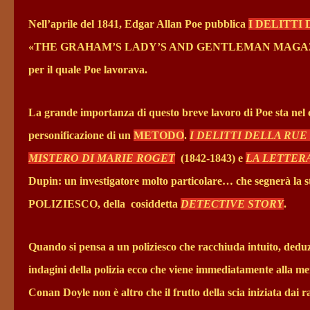
Nell’aprile del 1841, Edgar Allan Poe pubblica
I DELITTI
«THE GRAHAM’S LADY’S AND GENTLEMAN MAGAZINE» di Ph
per il quale Poe lavorava.
La grande importanza di questo breve lavoro di Poe sta nel
personificazione di un
METODO
.
I DELITTI DELLA RU
MISTERO DI MARIE ROGET
(1842-1843) e
LA LETTER
Dupin: un investigatore molto particolare… che segnerà la
POLIZIESCO, della
cosiddetta
DETECTIVE STORY
.
Quando si pensa a un poliziesco che racchiuda intuito, dedu
indagini della polizia ecco che viene immediatamente alla men
Conan Doyle non è altro che il frutto della scia iniziata dai