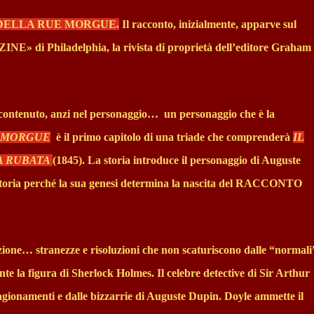
 DELLA RUE MORGUE.
Il racconto, inizialmente, apparve sul
iladelphia, la rivista di proprietà dell’editore Graham
 contenuto, anzi nel personaggio…
un personaggio che è la
E MORGUE
è il primo capitolo di una triade che comprenderà
IL
A RUBATA
(1845). La storia introduce il personaggio di Auguste
 storia perché la sua genesi determina la nascita del RACCONTO
zione… stranezze e risoluzioni che non scaturiscono dalle “normali
te la figura di Sherlock Holmes. Il celebre detective di Sir Arthur
 ragionamenti e dalle bizzarrie di Auguste Dupin. Doyle ammette il