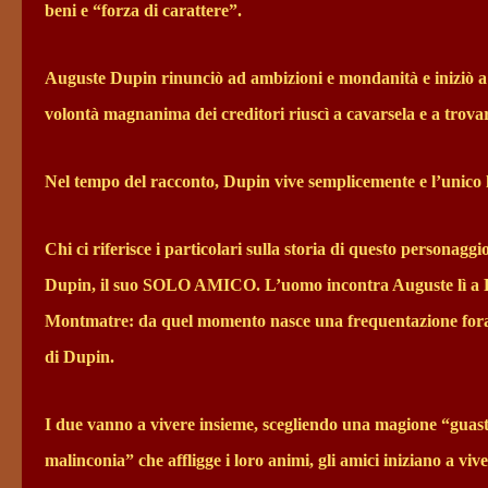
beni e “forza di carattere”.
Auguste Dupin rinunciò ad ambizioni e mondanità e iniziò a 
volontà magnanima dei creditori riuscì a cavarsela e a trovar
Nel tempo del racconto, Dupin vive semplicemente e l’unico 
Chi ci riferisce i particolari sulla storia di questo personaggi
Dupin, il suo SOLO AMICO. L’uomo incontra Auguste lì a Parigi
Montmatre: da quel momento nasce una frequentazione f
di Dupin.
I due vanno a vivere insieme, scegliendo una magione “guasta
malinconia” che affligge i loro animi, gli amici iniziano a viv