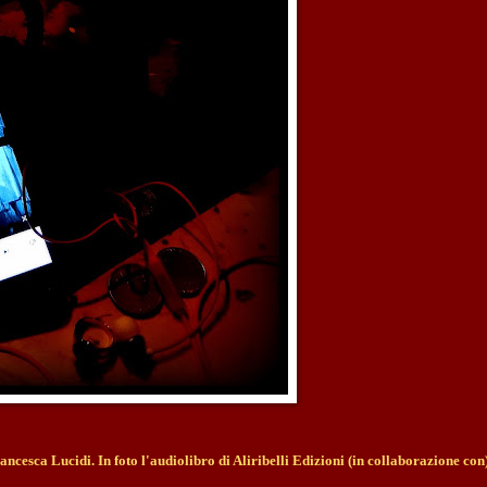
rancesca Lucidi.
In foto l'audiolibro di Aliribelli Edizioni (in collaborazione con)