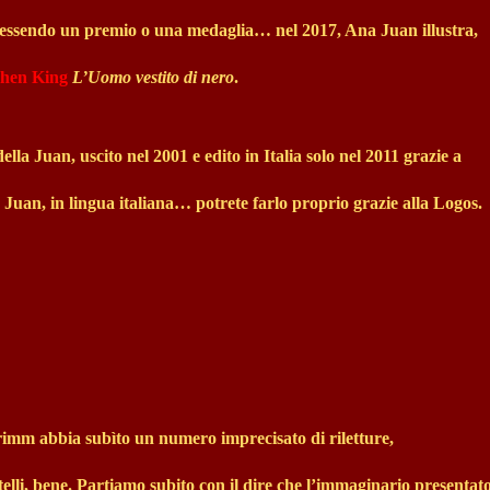
 essendo un premio o una medaglia… nel 2017, Ana Juan illustra,
phen King
L’Uomo vestito di nero
.
lla Juan, uscito nel 2001 e edito in Italia solo nel 2011 grazie a
Juan, in lingua italiana… potrete farlo proprio grazie alla Logos.
 Grimm abbia subìto un numero imprecisato di riletture,
elli, bene. Partiamo subito con il dire che l’immaginario presentat