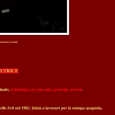
rancesca Lucidi
AUTRICE
inale;
si distingue per uno stile spettrale, onirico
.
elle Arti nel 1982. Inizia a lavorare per la stampa spagnola,