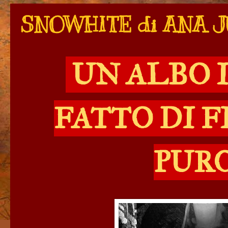
SNOWHITE di ANA 
UN ALBO 
FATTO DI 
PUR