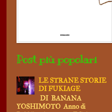
Post più popolari
LE STRANE STORIE
DI FUKIAGE
DI BANANA
YOSHIMOTO Anno di